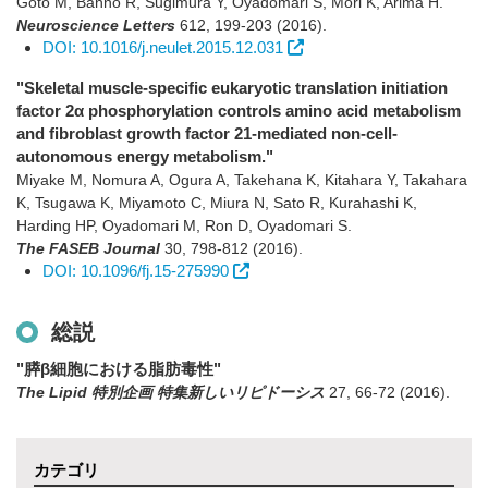
Goto M, Banno R, Sugimura Y, Oyadomari S, Mori K, Arima H.
Neuroscience Letters
612
,
199-203
(2016)
.
DOI: 10.1016/j.neulet.2015.12.031
"Skeletal muscle-specific eukaryotic translation initiation
factor 2α phosphorylation controls amino acid metabolism
and fibroblast growth factor 21-mediated non-cell-
autonomous energy metabolism."
Miyake M, Nomura A, Ogura A, Takehana K, Kitahara Y, Takahara
K, Tsugawa K, Miyamoto C, Miura N, Sato R, Kurahashi K,
Harding HP, Oyadomari M, Ron D, Oyadomari S.
The FASEB Journal
30
,
798-812
(2016)
.
DOI: 10.1096/fj.15-275990
総説
"膵β細胞における脂肪毒性"
The Lipid 特別企画 特集新しいリピドーシス
27
,
66-72
(2016)
.
カテゴリ