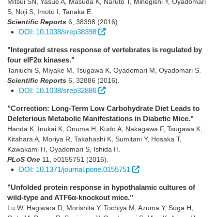
Mitsui SN, Yasue A, Masuda K, Naruto T, Minegishi Y, Oyadomari
S, Noji S, Imoto I, Tanaka E.
Scientific Reports
6
,
38398
(2016)
.
DOI: 10.1038/srep38398
"Integrated stress response of vertebrates is regulated by
four eIF2α kinases."
Taniuchi S, Miyake M, Tsugawa K, Oyadomari M, Oyadomari S.
Scientific Reports
6
,
32886
(2016)
.
DOI: 10.1038/srep32886
"Correction: Long-Term Low Carbohydrate Diet Leads to
Deleterious Metabolic Manifestations in Diabetic Mice."
Handa K, Inukai K, Onuma H, Kudo A, Nakagawa F, Tsugawa K,
Kitahara A, Moriya R, Takahashi K, Sumitani Y, Hosaka T,
Kawakami H, Oyadomari S, Ishida H.
PLoS One
11
,
e0155751
(2016)
.
DOI: 10.1371/journal.pone.0155751
"Unfolded protein response in hypothalamic cultures of
wild-type and ATF6α-knockout mice."
Lu W, Hagiwara D, Morishita Y, Tochiya M, Azuma Y, Suga H,