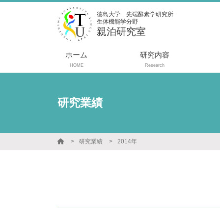
徳島大学 先端酵素学研究所
生体機能学分野
親泊研究室
ホーム
研究内容
HOME
Research
研究業績
研究業績
2014年