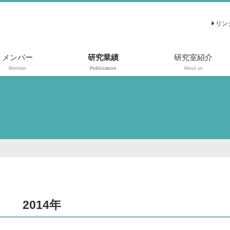
リン
メンバー
研究業績
研究室紹介
Member
Publication
About us
原著
総説
2014年