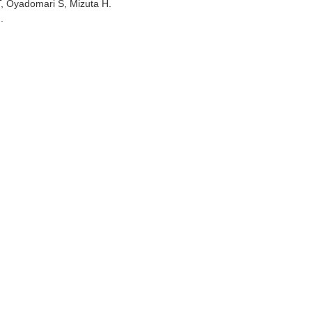
, Oyadomari S, Mizuta H.
)
.