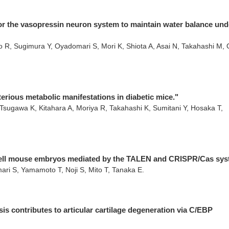
 for the vasopressin neuron system to maintain water balance und
R, Sugimura Y, Oyadomari S, Mori K, Shiota A, Asai N, Takahashi M, O
erious metabolic manifestations in diabetic mice."
sugawa K, Kitahara A, Moriya R, Takahashi K, Sumitani Y, Hosaka T,
e-cell mouse embryos mediated by the TALEN and CRISPR/Cas sys
ri S, Yamamoto T, Noji S, Mito T, Tanaka E.
s contributes to articular cartilage degeneration via C/EBP