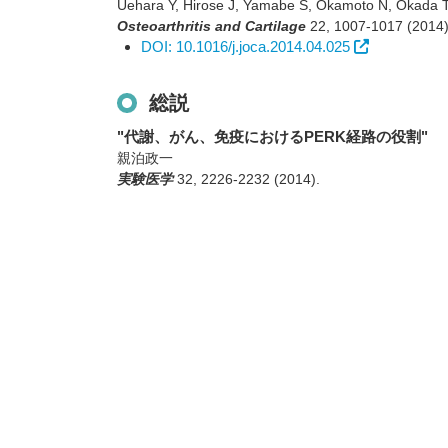
Uehara Y, Hirose J, Yamabe S, Okamoto N, Okada T
Osteoarthritis and Cartilage
22
,
1007-1017
(2014
DOI: 10.1016/j.joca.2014.04.025
総説
"代謝、がん、免疫におけるPERK経路の役割"
親泊政一
実験医学
32
,
2226-2232
(2014)
.