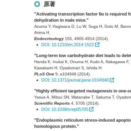
原著
"Activating transcription factor 6α is required
dehydration in male mice."
Azuma Y, Hagiwara D, Lu W, Suga H, Goto M, Banno 
Arima H.
Endocrinology
155
,
4905-4914
(2014)
.
DOI: 10.1210/en.2014-1522
"Long-term low carbohydrate diet leads to delet
Handa K, Inukai K, Onuma H, Kudo A, Nakagawa F, T
Kawakami H, Oyadomari S, Ishida H.
PLoS One
9
,
e104948
(2014)
.
DOI: 10.1371/journal.pone.0104948
"Highly efficient targeted mutagenesis in on
Yasue A, Mitsui SN, Watanabe T, Sakuma T, Oyadoma
Scientific Reports
4
,
5705
(2014)
.
DOI: 10.1038/srep05705
"Endoplasmic reticulum stress-induced apoptosi
homologous protein."