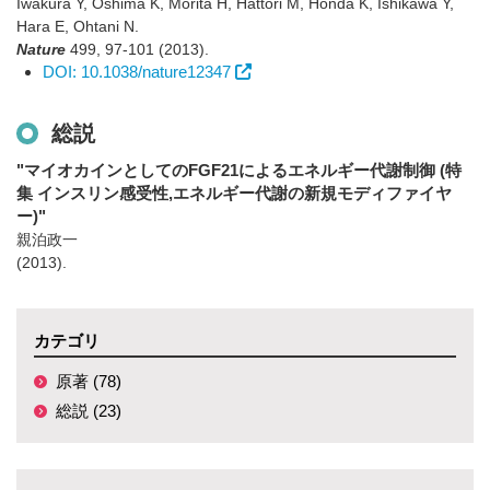
Iwakura Y, Oshima K, Morita H, Hattori M, Honda K, Ishikawa Y,
Hara E, Ohtani N.
Nature
499
,
97-101
(2013)
.
DOI: 10.1038/nature12347
総説
"マイオカインとしてのFGF21によるエネルギー代謝制御 (特
集 インスリン感受性,エネルギー代謝の新規モディファイヤ
ー)"
親泊政一
(2013)
.
カテゴリ
原著 (78)
総説 (23)