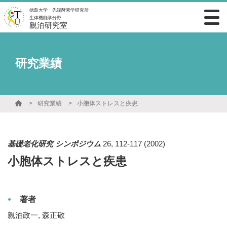
徳島大学 先端酵素学研究所
生体機能学分野
親泊研究室
研究業績
研究業績
小胞体ストレスと疾患
基礎老化研究 シンポジウム
26
,
112-117
(2002)
小胞体ストレスと疾患
著者
親泊政一, 森正敬