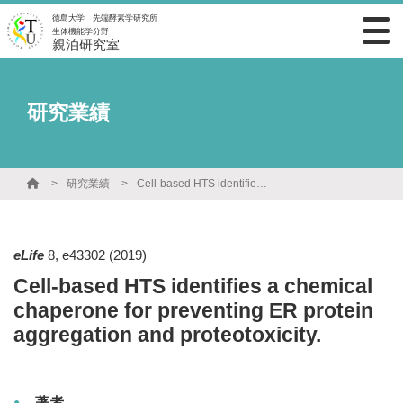
徳島大学 先端酵素学研究所
生体機能学分野
親泊研究室
研究業績
研究業績
Cell-based HTS identifies a chemical chaperone for preventing ER protein aggregation and proteotoxicity.
eLife
8
,
e43302
(2019)
Cell-based HTS identifies a chemical
chaperone for preventing ER protein
aggregation and proteotoxicity.
著者