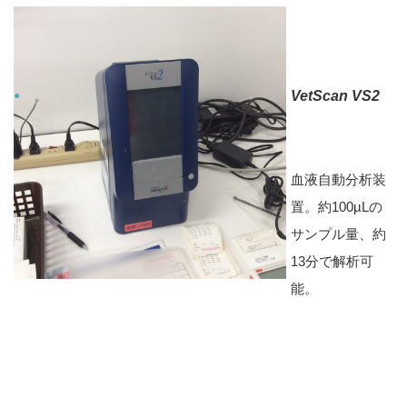
VetScan VS2
血液自動分析装
置。約100µLの
サンプル量、約
13分で解析可
能。