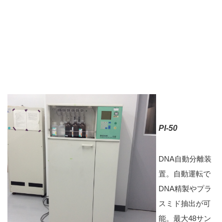
PI-50
DNA自動分離装
置。自動運転で
DNA精製やプラ
スミド抽出が可
能。最大48サン